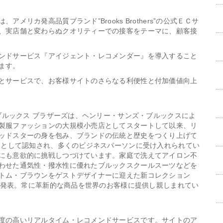
リカ発高品質ブランド”Brooks Brothers”の公式ＥＣサ
、実店舗と変わらぬクオリティーでの接客をテーマに、顧客接
ンドサービス『アイジェント・レコメンダー』を導入すること
ます。
とサービスで、お客様サイトのさらなる利便性と付加価値向上
、ブルックス ブラザーズは、ヘンリー・サンズ・ブルックスによ
製服ファッションの大規模小売店としてスタートして以来、リ
ッドスターの身を包み、ブランドの伝統と歴史をつくり上げて
ドとして認知され、多くのビジネスパーソンに受け入れられてい
にも意欲的に挑戦しつづけています。家庭で洗えてアイロン不
わせた通気性・撥水性に優れたブルックスクールスーツなどを
トム・ブラウンをゲストデザイナーに迎えた新コレクション
」を発表。常に革新的な商品を世界のお客様に提供し親しまれてい
度の高いリアルタイム・レコメンドサービスです。サイトのア