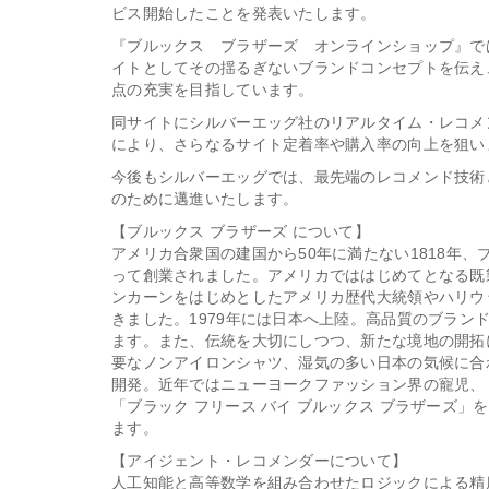
ビス開始したことを発表いたします。
『ブルックス ブラザーズ オンラインショップ』では、アメ
イトとしてその揺るぎないブランドコンセプトを伝え
点の充実を目指しています。
同サイトにシルバーエッグ社のリアルタイム・レコメ
により、さらなるサイト定着率や購入率の向上を狙い
今後もシルバーエッグでは、最先端のレコメンド技術
のために邁進いたします。
【ブルックス ブラザーズ について】
アメリカ合衆国の建国から50年に満たない1818年
って創業されました。アメリカでははじめてとなる既
ンカーンをはじめとしたアメリカ歴代大統領やハリウ
きました。1979年には日本へ上陸。高品質のブラン
ます。また、伝統を大切にしつつ、新たな境地の開拓
要なノンアイロンシャツ、湿気の多い日本の気候に合
開発。近年ではニューヨークファッション界の寵児、
「ブラック フリース バイ ブルックス ブラザーズ
ます。
【アイジェント・レコメンダーについて】
人工知能と高等数学を組み合わせたロジックによる精