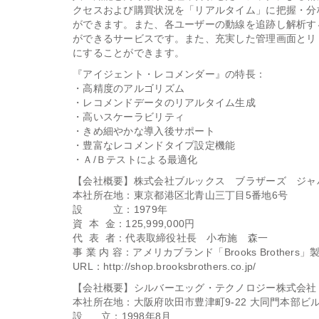
クセスおよび購買状況を「リアルタイム」に把握・分
ができます。また、各ユーザーの動線を追跡し解析す
ができるサービスです。また、充実した管理画面とリ
にすることができます。
『アイジェント・レコメンダー』の特長：
・高精度のアルゴリズム
・レコメンドデータのリアルタイム生成
・高いスケーラビリティ
・きめ細やかな導入後サポート
・豊富なレコメンドタイプ設定機能
・Ａ/Ｂテストによる最適化
【会社概要】株式会社ブルックス ブラザーズ ジャ
本社所在地：東京都港区北青山三丁目5番地6号
設 立：1979年
資 本 金：125,999,000円
代 表 者：代表取締役社長 小布施 森一
事 業 内 容：アメリカブランド「Brooks Brothers
URL：http://shop.brooksbrothers.co.jp/
【会社概要】シルバーエッグ・テクノロジー株式会社
本社所在地：大阪府吹田市豊津町9-22 大同門本部ビル
設 立：1998年8月