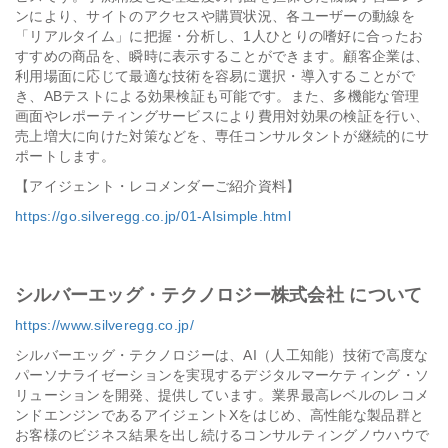
ンにより、サイトのアクセスや購買状況、各ユーザーの動線を
「リアルタイム」に把握・分析し、1人ひとりの嗜好に合ったお
すすめの商品を、瞬時に表示することができます。顧客企業は、
利用場面に応じて最適な技術を容易に選択・導入することがで
き、ABテストによる効果検証も可能です。また、多機能な管理
画面やレポーティングサービスにより費用対効果の検証を行い、
売上増大に向けた対策などを、専任コンサルタントが継続的にサ
ポートします。
【アイジェント・レコメンダーご紹介資料】
https://go.silveregg.co.jp/01-AIsimple.html
シルバーエッグ・テクノロジー株式会社 について
https://www.silveregg.co.jp/
シルバーエッグ・テクノロジーは、AI（人工知能）技術で高度な
パーソナライゼーションを実現するデジタルマーケティング・ソ
リューションを開発、提供しています。業界最高レベルのレコメ
ンドエンジンであるアイジェントXをはじめ、高性能な製品群と
お客様のビジネス結果を出し続けるコンサルティングノウハウで