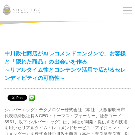
サービス
課題別ソリューション
中川政七商店がAIレコメンドエンジンで、お客様
と「隠れた商品」の出会いを作る
導入事例
～リアルタイム性とコンテンツ活用で広がるセレ
ンディピティの可能性～
ブログ
セミナー
シルバーエッグ・テクノロジー株式会社（本社：大阪府吹田市、
ニュース
代表取締役社長＆CEO：トーマス・フォーリー、証券コード
3961、以下 シルバーエッグ）は、同社が開発・提供するAI技術
を用いたリアルタイム・レコメンドサービス「アイジェント・レ
IR
コメンダー」を株式会社中川政七商店（本社：奈良県奈良市、以