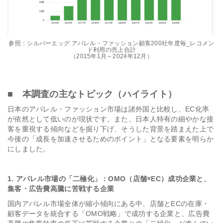
参照：シルバーエッグ アパレル・ファッション顧客200社年度毎_レコメン
ド利用の売上合計
（2015年1月～2024年12月）
■ 本調査の主なトピック（ハイライト）
日本のアパレル・ファッション市場は諸外国と比較し、EC化率
が依然として低いのが現状です。また、日本人特有の細やかな接
客を重視する傾向などを掘り下げ、そうした背景を踏まえた上で
今後の「成長を加速させるためのポイント」となる要素を明らか
にしました。
1. アパレル市場の「二極化」：OMO（店舗×EC）成功企業と、
集客・広告費高騰に苦戦する企業
国内アパレル市場全体が縮小傾向にある中、店舗とECの在庫・
顧客データを統合する「OMO戦略」で成功する企業と、広告費