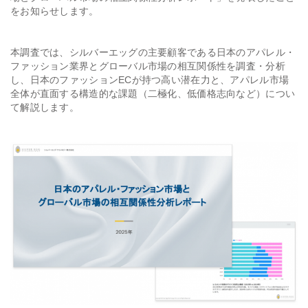
をお知らせします。
会社情報
本調査では、シルバーエッグの主要顧客である日本のアパレル・
ファッション業界とグローバル市場の相互関係性を調査・分析
採用
し、日本のファッションECが持つ高い潜在力と、アパレル市場
全体が直面する構造的な課題（二極化、低価格志向など）につい
資料ダウンロード
て解説します。
お問い合わせ