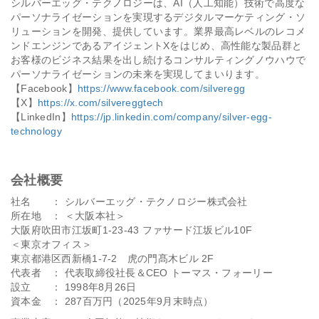
シルバーエッグ・テクノロジーは、AI（人工知能）技術で高度な
パーソナライゼーションを実現するデジタルマーケティング・ソ
リューションを開発、提供しています。業界最高レベルのレコメ
ンドエンジンであるアイジェントXをはじめ、高性能な製品群と
お客様のビジネス結果を出し続けるコンサルティングノウハウで
パーソナライゼーションの未来を実現してまいります。
【Facebook】
https://www.facebook.com/silveregg
【X】
https://x.com/silvereggtech
【LinkedIn】
https://jp.linkedin.com/company/silver-egg-
technology
会社概要
社名 ： シルバーエッグ・テクノロジー株式会社
所在地 ： ＜大阪本社＞
大阪府吹田市江坂町1-23-43 ファサード江坂ビル10F
＜東京オフィス＞
東京都港区西新橋1-7-2 虎の門髙木ビル 2F
代表者 ： 代表取締役社長＆CEO トーマス・フォーリー
設立 ： 1998年8月26日
資本金 ： 287百万円（2025年9月末時点）