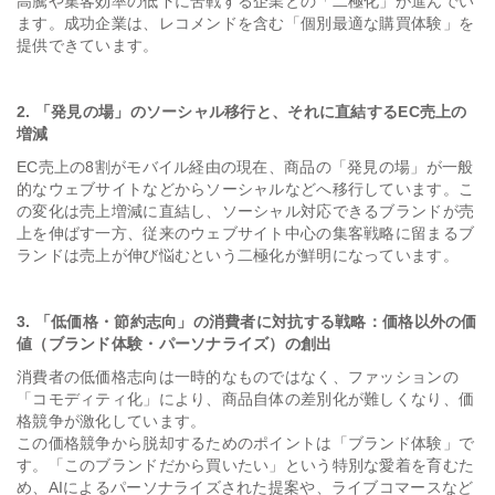
高騰や集客効率の低下に苦戦する企業との「二極化」が進んでい
ます。成功企業は、レコメンドを含む「個別最適な購買体験」を
提供できています。
2. 「発見の場」のソーシャル移行と、それに直結するEC売上の
増減
EC売上の8割がモバイル経由の現在、商品の「発見の場」が一般
的なウェブサイトなどからソーシャルなどへ移行しています。こ
の変化は売上増減に直結し、ソーシャル対応できるブランドが売
上を伸ばす一方、従来のウェブサイト中心の集客戦略に留まるブ
ランドは売上が伸び悩むという二極化が鮮明になっています。
3. 「低価格・節約志向」の消費者に対抗する戦略：価格以外の価
値（ブランド体験・パーソナライズ）の創出
消費者の低価格志向は一時的なものではなく、ファッションの
「コモディティ化」により、商品自体の差別化が難しくなり、価
格競争が激化しています。
この価格競争から脱却するためのポイントは「ブランド体験」で
す。「このブランドだから買いたい」という特別な愛着を育むた
め、AIによるパーソナライズされた提案や、ライブコマースなど