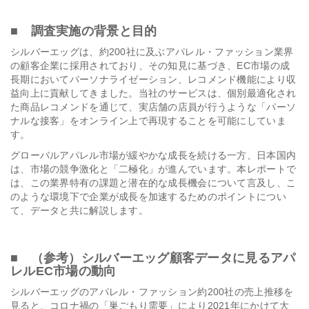
■ 調査実施の背景と目的
シルバーエッグは、約200社に及ぶアパレル・ファッション業界
の顧客企業に採用されており、その知見に基づき、EC市場の成
長期においてパーソナライゼーション、レコメンド機能により収
益向上に貢献してきました。当社のサービスは、個別最適化され
た商品レコメンドを通じて、実店舗の店員が行うような「パーソ
ナルな接客」をオンライン上で再現することを可能にしていま
す。
グローバルアパレル市場が緩やかな成長を続ける一方、日本国内
は、市場の競争激化と「二極化」が進んでいます。本レポートで
は、この業界特有の課題と潜在的な成長機会について言及し、こ
のような環境下で企業が成長を加速するためのポイントについ
て、データと共に解説します。
■ （参考）シルバーエッグ顧客データに見るアパ
レルEC市場の動向
シルバーエッグのアパレル・ファッション約200社の売上推移を
見ると、コロナ禍の「巣ごもり需要」により2021年にかけて大