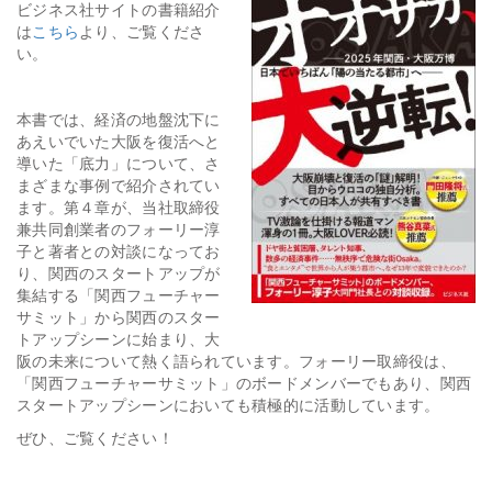
ビジネス社サイトの書籍紹介
は
こちら
より、ご覧くださ
会社情報
い。
採用
本書では、経済の地盤沈下に
あえいでいた大阪を復活へと
導いた「底力」について、さ
資料ダウンロード
まざまな事例で紹介されてい
ます。第４章が、当社取締役
お問い合わせ
兼共同創業者のフォーリー淳
子と著者との対談になってお
り、関西のスタートアップが
集結する「関西フューチャー
サミット」から関西のスター
トアップシーンに始まり、大
阪の未来について熱く語られています。フォーリー取締役は、
「関西フューチャーサミット」のボードメンバーでもあり、関西
スタートアップシーンにおいても積極的に活動しています。
ぜひ、ご覧ください！