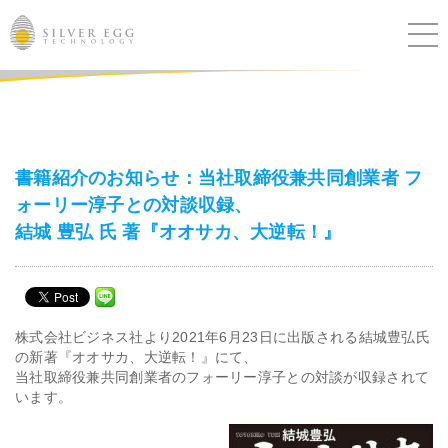
サービス
課題別ソリューション
書籍紹介のお知らせ：当社取締役兼共同創業者 フ
ォーリー淳子との対談収録、
導入事例
結城 豊弘 氏 著『オオサカ、大逆転！』
ブログ
セミナー
株式会社ビジネス社より2021年6月23日に出版される結城豊弘氏
の新著『オオサカ、大逆転！』にて、
当社取締役兼共同創業者のフォーリー淳子との対談が収録されて
ニュース
います。
IR