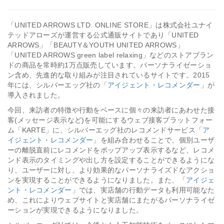
「UNITED ARROWS LTD. ONLINE STORE」は株式会社ユナイ
テッドアローズが運営する公式通販サイトであり「UNITED
ARROWS」「BEAUTY＆YOUTH UNITED ARROWS」
「UNITED ARROWS green label relaxing」などのストアブラン
ドの商品を常時約1万点販売しています。パーソナライゼーショ
ン含め、先進的な取り組みが注目されているサイトです。2015
年には、シルバーエッグ社の「
アイジェント・レコメンダー
」が
導入されました。
今回、来訪者の特徴や行動をベースに個々の来訪者にあわせた接
客(メッセージ表示など)を可能にするウェブ接客プラットフォー
ム「KARTE」に、シルバーエッグ社のレコメンドサービス「
ア
イジェント・レコメンダー
」を組み合わせることで、個別ユーザ
ーの離脱直前にレコメンドをポップアップ表示するなど、レコメ
ンド表示のタイミングや出し方を設定することができるようにな
り、ユーザーに対し、より効果的なパーソナライズドなアクショ
ンを実現することができるようになりました。また、「
アイジェ
ント・レコメンダー
」では、実店舗の行動データも利用可能なた
め、これによりウェブサイトと実店舗にまたがるパーソナライゼ
ーションが実現できるようになりました。