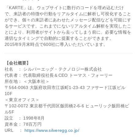
「KARTE」は、ウェブサイトに数行のコードを埋め込むだけ
で、来訪者の特徴や行動をリアルタイムに解析し可視化すること
ができ、個々の来訪者にあわせたメッセージ配信などを可能にす
るサービスです。これまでにないリアルタイム解析を実現したこ
とにより、利用者がサイトから去ってしまう前に、必要な情報を
適切なタイミングで自動的に提案することができます。
2015年9月末時点で600社に導入いただいています。
【会社概要】
社名 ： シルバーエッグ・テクノロジー株式会社
代表者： 代表取締役社長＆CEO トーマス・フォーリー
所在地： ＜大阪本社＞
〒564-0063 大阪府吹田市江坂町1-23-43 ファサード江坂ビル
10F
＜東京オフィス＞
〒102-0072 東京都千代田区飯田橋2-6-6 ヒューリック飯田橋ビ
ル5F
設立 ： 1998年8月
資本金： 78百万円
URL ：
https://www.silveregg.co.jp/