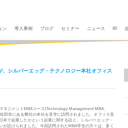
ョン
導入事例
ブログ
セミナー
ニュース
IR
名が、シルバーエッグ・テクノロジー本社オフィス
ーマネジ
メントMBAコース(Technology Management MBA,
5名が、大阪府吹田市にある弊社の本社を見学に訪問され
ました。オフィス見
日本で起業したかという起業に関する話と、シ
ルバーエッグ・
ンが設けられました。今回訪問されたMBA学生の方々は、多く