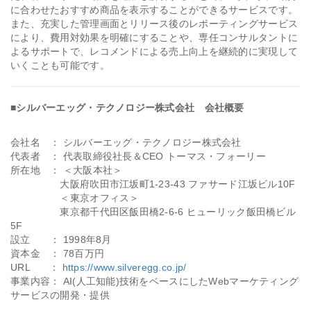
に合わせたおすすめ商品を表示することができるサービスです。
また、充実した管理画面とリリース後のレポーティングサービス
により、費用対効果を明確にすることや、専任コンサルタントに
よるサポートで、レコメンドによる売上向上を継続的に実現して
いくことも可能です。
■シルバーエッグ・テクノロジー株式会社 会社概要​
会社名 ： シルバーエッグ・テクノロジー株式会社
代表者 ： 代表取締役社長＆CEO トーマス・フォーリー
所在地 ： ＜大阪本社＞
大阪府吹田市江坂町1-23-43 ファサード江坂ビル10F
＜東京オフィス＞
東京都千代田区飯田橋2-6-6 ヒューリック飯田橋ビル
5F
設立 ： 1998年8月
資本金 ： 78百万円
URL ：
https://www.silveregg.co.jp/
事業内容： AI(人工知能)技術をベースにしたWebマーケティング
サービスの開発・提供