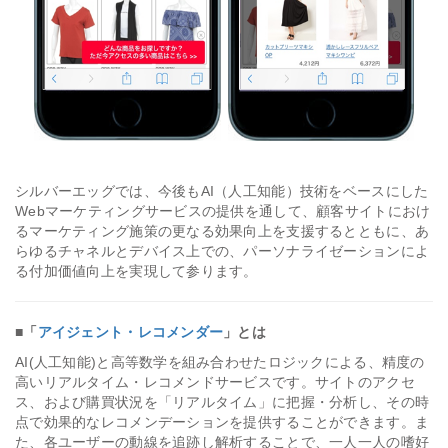
シルバーエッグでは、今後もAI（人工知能）技術をベースにした
Webマーケティングサービスの提供を通して、顧客サイトにおけ
るマーケティング施策の更なる効果向上を支援するとともに、あ
らゆるチャネルとデバイス上での、パーソナライゼーションによ
る付加価値向上を実現して参ります。
■
「
アイジェント・レコメンダー
」とは
AI(人工知能)と高等数学を組み合わせたロジックによる、精度の
高いリアルタイム・レコメンドサービスです。サイトのアクセ
ス、および購買状況を「リアルタイム」に把握・分析し、その時
点で効果的なレコメンデーションを提供することができます。ま
た、各ユーザーの動線を追跡し解析することで、一人一人の嗜好