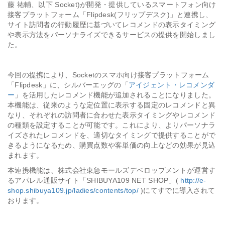
藤 祐輔、以下 Socket)が開発・提供しているスマートフォン向け
接客プラットフォーム「Flipdesk(フリップデスク)」と連携し、
会社情報
サイト訪問者の行動履歴に基づいてレコメンドの表示タイミング
や表示方法をパーソナライズできるサービスの提供を開始しまし
た。
採用
今回の提携により、Socketのスマホ向け接客プラットフォーム
資料ダウンロード
「Flipdesk」に、シルバーエッグの「
アイジェント・レコメンダ
ー
」を活用したレコメンド機能が追加されることになりました。
お問い合わせ
本機能は、従来のような定位置に表示する固定のレコメンドと異
なり、それぞれの訪問者に合わせた表示タイミングやレコメンド
の種類を設定することが可能です。これにより、よりパーソナラ
イズされたレコメンドを、適切なタイミングで提供することがで
きるようになるため、購買点数や客単価の向上などの効果が見込
まれます。
本連携機能は、株式会社東急モールズデベロップメントが運営す
るアパレル通販サイト「SHIBUYA109 NET SHOP」(
http://e-
shop.shibuya109.jp/ladies/contents/top/
)にてすでに導入されて
おります。