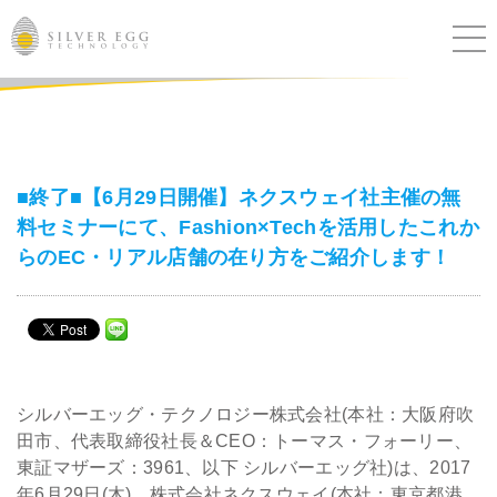
サービス
課題別ソリューション
■終了■【6月29日開催】ネクスウェイ社主催の無
料セミナーにて、Fashion×Techを活用したこれか
導入事例
らのEC・リアル店舗の在り方をご紹介します！
ブログ
セミナー
シルバーエッグ・テクノロジー株式会社(本社：大阪府吹
ニュース
田市、代表取締役社長＆CEO：トーマス・フォーリー、
東証マザーズ：3961、以下 シルバーエッグ社)は、2017
IR
年6月29日(木)、株式会社ネクスウェイ(本社：東京都港