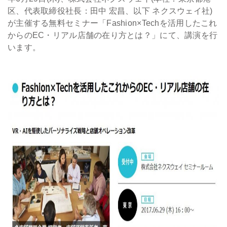
区、代表取締役社長：田中 宏昌、以下 ネクスウェイ社)
会社情報
が主催する無料セミナー「Fashion×Techを活用したこれ
からのEC・リアル店舗の在り方とは？」にて、講演を行
います。
採用
資料ダウンロード
お問い合わせ