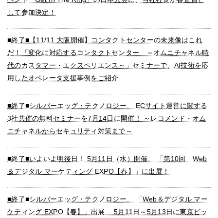
して参加決定！
会社情報
■終了■【11/11 大阪開催】コンタクトセンターの未来像はこれ
採用
だ！「変化に対応するコンタクトセンター ～オムニチャネル時
代のカスタマー・エクスペリエンス～」セミナーで、AI技術を応
資料ダウンロード
用したオペレータ支援事例をご紹介
お問い合わせ
■終了■シルバーエッグ・テクノロジー、 ECサイト運営に関する
3社共催の無料セミナーを7月14日に開催！ ～レコメンド・オム
ニチャネルからセキュリティ対策まで～
■終了■いよいよ明後日！ 5月11日（水）開催、 「第10回 Web
＆デジタル マーケティング EXPO【春】」に出展！
■終了■シルバーエッグ・テクノロジー、 「Web＆デジタル マー
ケティング EXPO【春】」出展 5月11日～5月13日に東京ビッ