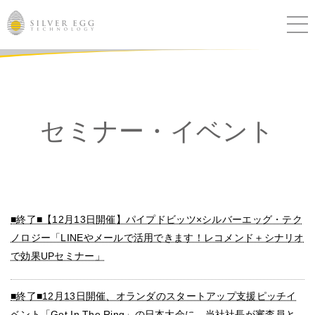
サービス
課題別ソリューション
セミナー・イベント
導入事例
ブログ
■終了■【12月13日開催】パイプドビッツ×シルバーエッグ・テク
セミナー
ノロジー「LINEやメールで活用できます！レコメンド＋シナリオ
で効果UPセミナー」
ニュース
■終了■12月13日開催、オランダのスタートアップ支援ピッチイ
IR
ベント「Get In The Ring」の日本大会に、当社社長が審査員と