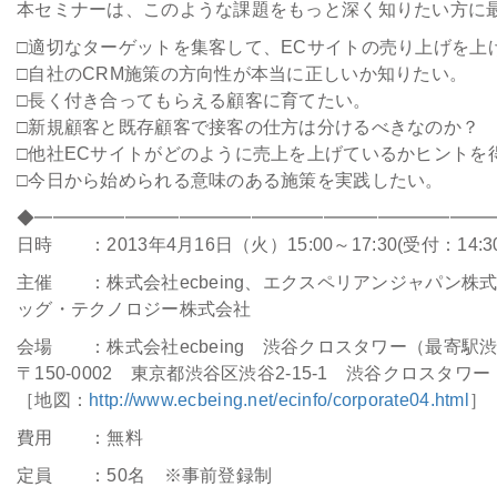
本セミナーは、このような課題をもっと深く知りたい方に
□適切なターゲットを集客して、ECサイトの売り上げを上
会社情報
□自社のCRM施策の方向性が本当に正しいか知りたい。
□長く付き合ってもらえる顧客に育てたい。
採用
□新規顧客と既存顧客で接客の仕方は分けるべきなのか？
□他社ECサイトがどのように売上を上げているかヒントを
資料ダウンロード
□今日から始められる意味のある施策を実践したい。
◆━━━━━━━━━━━━━━━━━━━━━━━━━
お問い合わせ
日時 ：2013年4月16日（火）15:00～17:30(受付：14:
主催 ：株式会社ecbeing、エクスペリアンジャパン株
ッグ・テクノロジー株式会社
会場 ：株式会社ecbeing 渋谷クロスタワー（最寄駅
〒150-0002 東京都渋谷区渋谷2-15-1 渋谷クロスタワー
［地図：
http://www.ecbeing.net/ecinfo/corporate04.html
］
費用 ：無料
定員 ：50名 ※事前登録制