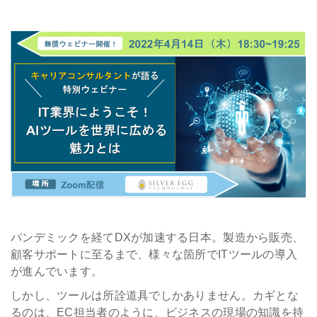
会社情報
採用
資料ダウンロード
お問い合わせ
パンデミックを経てDXが加速する日本。製造から販売、
顧客サポートに至るまで、様々な箇所でITツールの導入
が進んでいます。
しかし、ツールは所詮道具でしかありません。カギとな
るのは、EC担当者のように、ビジネスの現場の知識を持