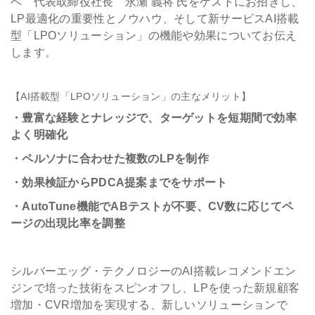
ベ 代表取締役社長 永瀬 義将 氏をゲストにお招きし、
LP最適化の重要性とノウハウ、そして新サービスAI搭載
型「LPOソリューション」の機能や効果についてお伝え
します。
【AI搭載型「LPOソリューション」の主なメリット】
・豊富な経験とナレッジで、ターゲットを短期間で効率
よく明確化
・ペルソナに合わせた複数のLPを制作
・効果検証からPDCA提案までをサポート
・AutoTune機能でABテストが不要、CV数に応じてペ
ージの出現比率を調整
シルバーエッグ・テクノロジーのAI搭載レコメンドエン
ジンで培った技術をスピンオフし、LPを使った新規顧客
増加・CVR増加を実現する、新しいソリューションで