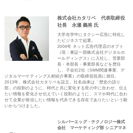
株式会社カタリベ 代表取締役
社長 永瀬 義将 氏
大学在学中にタクシー広告に特化し
たビジネスで起業。
2004年 ネット広告代理店のオプト
（現：東証一部株式会社デジタルホ
ールディングス）に入社し、営業部
長・本部長・事業部長などを歴任
し、子会社2社（SMM関連事業、デ
ジタルマーケティング人材紹介事業）の取締役役員に就任。
2013年、株式会社カタリベを設立。社名由来は「歴史の語り
部」の役割のように、時代と共に変化する世の中に合わせ、伝え
たい情報を変化させ伝えていく役割のように、スマホ時代に合わ
せて企業が発信したい情報を代弁できる存在でありたいという願
いからつけました。
シルバーエッグ・テクノロジー株式
会社 マーケティング部 シニアマネ