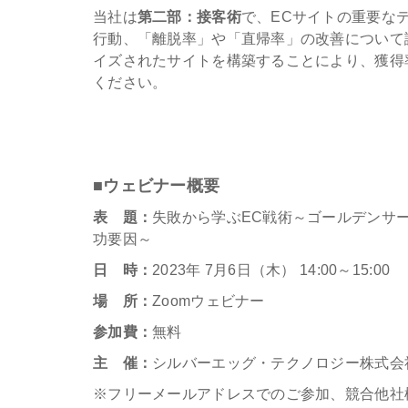
当社は
第二部：接客術
で、ECサイトの重要な
行動、「離脱率」や「直帰率」の改善について
イズされたサイトを構築することにより、獲得
ください。
■ウェビナー概要
表 題：
失敗から学ぶEC戦術～ゴールデンサ
功要因～
日 時：
2023年 7月6日（木） 14:00～15:00
場 所：
Zoomウェビナー
参加費：
無料
主 催：
シルバーエッグ・テクノロジー株式会
※フリーメールアドレスでのご参加、競合他社