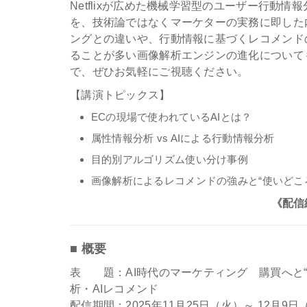
Netflixが広めた機械学習型のユーザー行動
を、技術論ではなくマーケターの実務に即した
ングとの違いや、行動情報に基づくレコメンド
ることが多い画像解析エンジンの進化について
で、ぜひお気軽にご視聴ください。
【講演トピックス】
ECの現場で使われているAIとは？
属性情報分析 vs AIによる行動情報分析
目的別アルゴリズム使い分け事例
画像解析によるレコメンドの強みと“使いどこ
《配信
■ 概要
表 題：AI時代のマーケティング 購買へと“動
析・AIレコメンド
配信期間：2025年11月25日（火）～ 12月9日