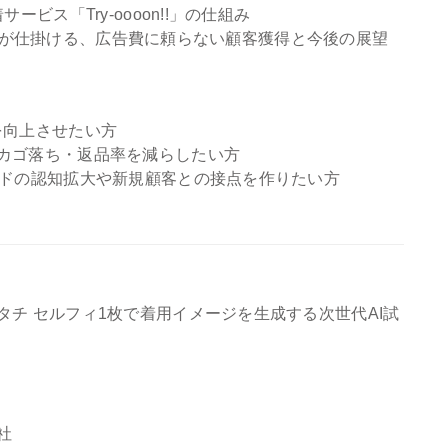
ビス「Try-oooon!!」の仕組み
n!!が仕掛ける、広告費に頼らない顧客獲得と今後の展望
を向上させたい方
カゴ落ち・返品率を減らしたい方
ンドの認知拡大や新規顧客との接点を作りたい方
チ セルフィ1枚で着用イメージを生成する次世代AI試
社