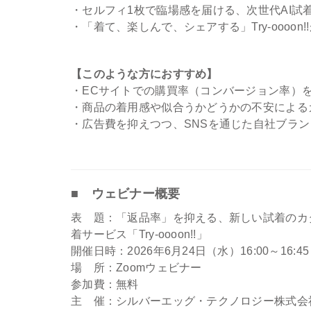
・セルフィ1枚で臨場感を届ける、次世代AI試着サー
・「着て、楽しんで、シェアする」Try-oooo
【このような方におすすめ】
・ECサイトでの購買率（コンバージョン率）
・商品の着用感や似合うかどうかの不安による
・広告費を抑えつつ、SNSを通じた自社ブラ
■ ウェビナー概要
表 題：「返品率」を抑える、新しい試着のカタ
着サービス「Try-oooon!!」
開催日時：2026年6月24日（水）16:00～16:45
場 所：Zoomウェビナー
参加費：無料
主 催：シルバーエッグ・テクノロジー株式会