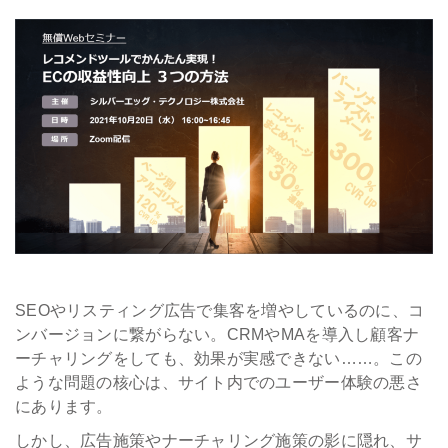
会社情報
採用
資料ダウンロード
お問い合わせ
SEOやリスティング広告で集客を増やしているのに、コ
ンバージョンに繋がらない。CRMやMAを導入し顧客ナ
ーチャリングをしても、効果が実感できない……。この
ような問題の核心は、サイト内でのユーザー体験の悪さ
にあります。
しかし、広告施策やナーチャリング施策の影に隠れ、サ