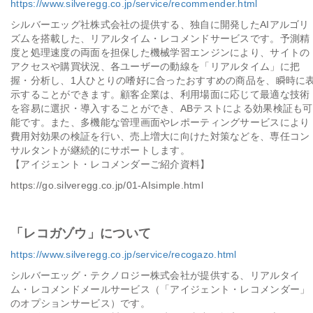
https://www.silveregg.co.jp/service/recommender.html
シルバーエッグ社株式会社の提供する、独自に開発したAIアルゴリ
ズムを搭載した、リアルタイム・レコメンドサービスです。予測精
度と処理速度の両面を担保した機械学習エンジンにより、サイトの
アクセスや購買状況、各ユーザーの動線を「リアルタイム」に把
握・分析し、1人ひとりの嗜好に合ったおすすめの商品を、瞬時に
示することができます。顧客企業は、利用場面に応じて最適な技術
を容易に選択・導入することができ、ABテストによる効果検証も可
能です。また、多機能な管理画面やレポーティングサービスにより
費用対効果の検証を行い、売上増大に向けた対策などを、専任コン
サルタントが継続的にサポートします。
【アイジェント・レコメンダーご紹介資料】
https://go.silveregg.co.jp/01-AIsimple.html
「レコガゾウ」について
https://www.silveregg.co.jp/service/recogazo.html
シルバーエッグ・テクノロジー株式会社が提供する、リアルタイ
ム・レコメンドメールサービス（「アイジェント・レコメンダー」
のオプションサービス）です。