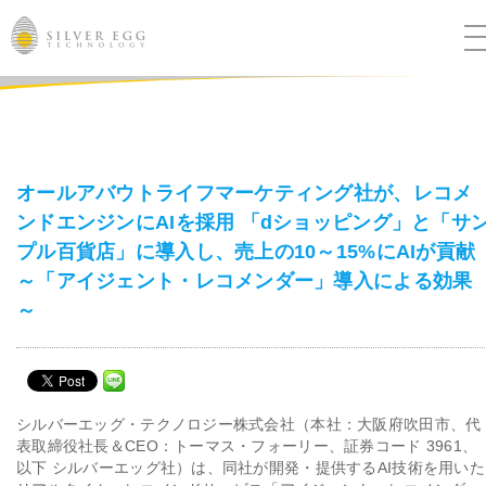
サービス
課題別ソリューション
オールアバウトライフマーケティング社が、レコメ
ンドエンジンにAIを採用 「dショッピング」と「サ
導入事例
プル百貨店」に導入し、売上の10～15%にAIが貢献
～「アイジェント・レコメンダー」導入による効果
ブログ
～
セミナー
ニュース
シルバーエッグ・テクノロジー株式会社（本社：大阪府吹田市、代
表取締役社長＆CEO：トーマス・フォーリー、証券コード 3961、
以下 シルバーエッグ社）は、同社が開発・提供するAI技術を用いた
IR