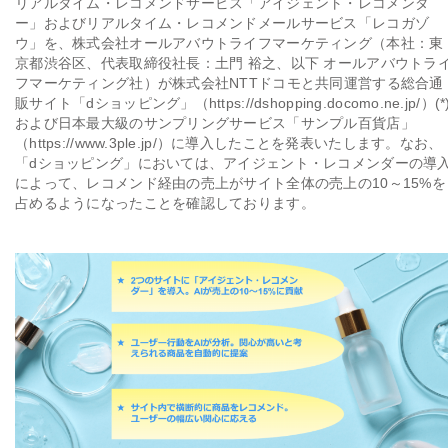
リアルタイム・レコメンドサービス「アイジェント・レコメンダ
ー」およびリアルタイム・レコメンドメールサービス「レコガゾ
会社情報
ウ」を、株式会社オールアバウトライフマーケティング（本社：東
京都渋谷区、代表取締役社長：土門 裕之、以下 オールアバウトラ
フマーケティング社）が株式会社NTTドコモと共同運営する総合通
採用
販サイト「dショッピング」（https://dshopping.docomo.ne.jp/）(*
および日本最大級のサンプリングサービス「サンプル百貨店」
（https://www.3ple.jp/）に導入したことを発表いたします。なお、
資料ダウンロード
「dショッピング」においては、アイジェント・レコメンダーの導
によって、レコメンド経由の売上がサイト全体の売上の10～15%を
占めるようになったことを確認しております。
お問い合わせ