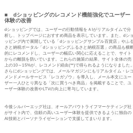
■ dショッピングのレコメンド機能強化でユーザー
体験の改善
dショッピングでは、ユーザーの行動情報をＡIがリアルタイムで分
析し、トップページにおすすめ商品を表示しています。また、dシ
ッピング内で展開している「dショッピングサンプル百貨店」やふ
さと納税ポータル「dショッピングふるさと納税百選」の商品も横
的にレコメンドし、ユーザーの幅広い関心に応えることで、サイト
からの離脱を防いでいます。これらの施策の結果、サイト全体の売
上の10～15%が、レコメンド経由(**)で得られるようになりました
さらにdショッピングでは、メールマガジンにもリアルタイム・レ
メンドメールサービス「レコガゾウ」を導入し、メール本文にユー
ザー一人ひとり異なる「次に買うべき商品」を掲載することで、ユ
ーザー体験の改善やLTVの向上に寄与しています。
今後シルバーエッグ社は、オールアバウトライフマーケティング社
がサイト内で、信頼の高いユーザー体験を提供できるように独自の
AI技術とパーソナライゼーションで支援してまいります。