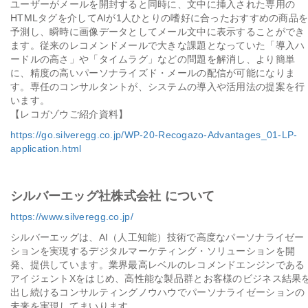
ユーザーがメールを開封すると同時に、文中に挿入された専用の
HTMLタグを介してAIが1人ひとりの嗜好に合ったおすすめの商品
予測し、瞬時に画像データとしてメール文中に表示することができ
ます。従来のレコメンドメールで大きな課題となっていた「導入ハ
ードルの高さ」や「タイムラグ」などの問題を解消し、より簡単
に、精度の高いパーソナライズド・メールの配信が可能になりま
す。専任のコンサルタントが、システムの導入や活用法の提案を行
います。
【レコガゾウご紹介資料】
https://go.silveregg.co.jp/WP-20-Recogazo-Advantages_01-LP-
application.html
シルバーエッグ社株式会社 について
https://www.silveregg.co.jp/
シルバーエッグは、AI（人工知能）技術で高度なパーソナライゼー
ションを実現するデジタルマーケティング・ソリューションを開
発、提供しています。業界最高レベルのレコメンドエンジンである
アイジェントXをはじめ、高性能な製品群とお客様のビジネス結果
出し続けるコンサルティングノウハウでパーソナライゼーションの
未来を実現してまいります。