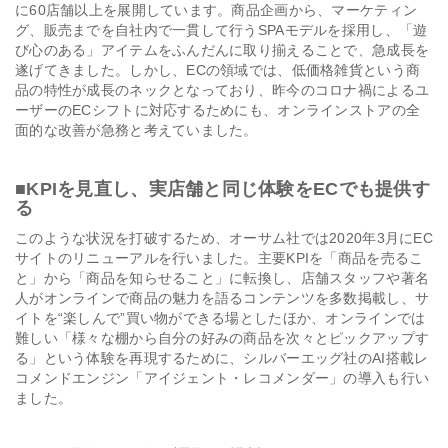
に60店舗以上を展開しています。商品企画から、マーケティン
グ、販売までを自社内で一貫して行うSPAモデルを採用し、「遊
び心のある」アイテムをふんだんに取り揃えることで、急成長を
遂げてきました。しかし、ECの領域では、低価格雑貨という商
品の特性が成長のネックとなっており、昨今のコロナ禍によるユ
ーザーのECシフトに対応するためにも、オンラインストアの全
面的な改善が急務と考えていました。
■KPIを見直し、実店舗と同じ体験をECでも提供す
る
このような状況を打破するため、オーサム社では2020年3月にEC
サイトのリニューアルを行いました。主要KPIを「商品を売るこ
と」から「商品を知らせること」に転換し、店舗スタッフや著名
人がオンラインで商品の魅力を語るコンテンツを多数掲載し、サ
イトを“楽しんで”買い物ができる場としたほか、オンラインでは
難しい「様々な棚から自分の好みの商品を次々とピックアップす
る」という体験を再現するために、シルバーエッグ社のAI搭載レ
コメンドエンジン「アイジェント・レコメンダー」の導入も行い
ました。