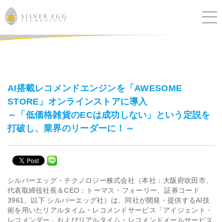
サービス
課題別ソリューション
AI搭載レコメンドエンジンを「AWESOME
STORE」オンラインストアに導入
導入事例
～「低価格雑貨のECは成功しない」という定説を
打破し、業界のリーダーに！～
ブログ
セミナー
シルバーエッグ・テクノロジー株式会社（本社：大阪府吹田市、
ニュース
代表取締役社長＆CEO：トーマス・フォーリー、証券コード
3961、以下 シルバーエッグ社）は、同社が開発・提供するAI技
術を用いたリアルタイム・レコメンドサービス「アイジェント・
IR
レコメンダー」およびリアルタイム・レコメンドメールサービス