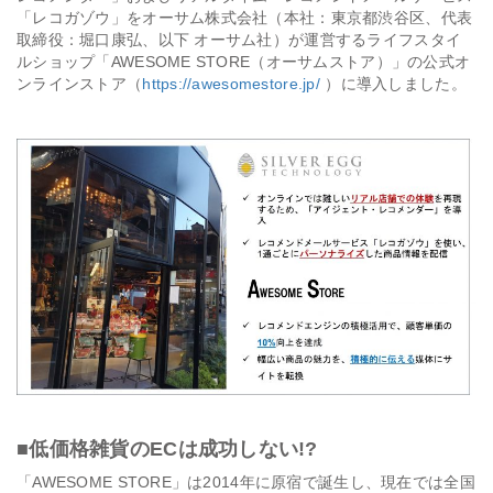
「レコガゾウ」をオーサム株式会社（本社：東京都渋谷区、代表
取締役：堀口康弘、以下 オーサム社）が運営するライフスタイ
会社情報
ルショップ「AWESOME STORE（オーサムストア）」の公式オ
ンラインストア（
https://awesomestore.jp/
）に導入しました。
採用
資料ダウンロード
お問い合わせ
■低価格雑貨のECは成功しない!?
「AWESOME STORE」は2014年に原宿で誕生し、現在では全国