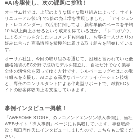
■AIを駆使し、次の課題に挑戦！
オーサム社では、上記のような様々な取り組みによって、サイト
リニューアル後1年で3倍の売上増を実現しました。「アイジェン
ト・レコメンダー」の活用に関しては、顧客単価のベースを平均
10％以上向上させるという成果を得ているほか、「レコガゾウ」
によるメールを介したレコメンドも開始し、お客様一人ひとりの
好みに合った商品情報を積極的に届ける取り組みを開始していま
す。
オーサム社は、今回の取り組みを通じて、困難と言われていた低
価格雑貨のEC分野で成功モデルを確立し、自社だけでなく業界
全体の活性化を図ってゆく方針です。シルバーエッグ社はこの取
り組みを支援し、AIによる高度なパーソナライゼーション技術
と、専任のコンサルタントによる伴走型サポートで、雑貨ECサ
イトの顧客体験向上を支援していきます。
事例インタビュー掲載！
「AWESOME STORE」のレコメンドエンジン導入事例は、当社
WEBサイト「導入事例」ページにも掲載しています。専務取締
役：堀口周作氏にインタビューしましたので、こちらもご覧くだ
さい。