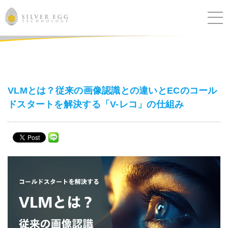
サービス
課題別ソリューション
VLMとは？従来の画像認識との違いとECのコール
ドスタートを解決する「V-レコ」の仕組み
導入事例
ブログ
セミナー
ニュース
IR