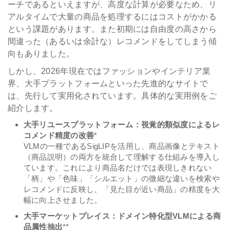
ーチであるといえますが、高度な計算が必要なため、リ
アルタイムで大量の商品を処理するにはコストがかかる
という課題があります。また初期には自由度の高さから
間違った（あるいは余計な）レコメンドをしてしまう傾
向もありました。
しかし、2026年現在ではファッションやインテリア業
界、大手プラットフォームといった先進的なサイトで
は、先行して実用化されています。具体的な実用例をご
紹介します。
大手リユースプラットフォーム：視覚的類似度によるレ
コメンド精度の改善
*
VLMの一種であるSigLIPを活用し、商品画像とテキスト
（商品説明）の両方を統合して理解する仕組みを導入し
ています。これにより商品名だけでは表現しきれない
「柄」や「色味」「シルエット」の微細な違いを検索や
レコメンドに反映し、「見た目が近い商品」の精度を大
幅に向上させました。
大手マーケットプレイス：ドメイン特化型
VLM
による商
品属性抽出
**