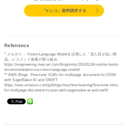
「V-レコ」資料請求する
Referrence
* メルカリ： Vision-Language Modelを活用した「見た目が近い商
品」レコメンド改善の取り組み
https://engineering.mercari.com/blog/entry/20241104-similar-looks-
recommendation-via-vision-language-model/
** AWS Blogs: Fine-tune VLMs for multipage document-to-JSON
with SageMaker AI and SWIFT
https://aws.amazon.com/jp/blogs/machine-learning/fine-tune-vlms-
for-multipage-document-to-json-with-sagemaker-ai-and-swift/