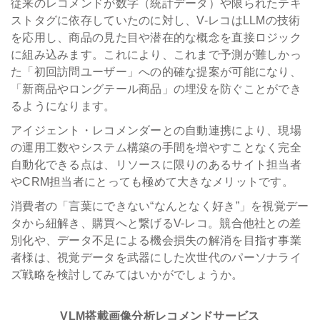
従来のレコメンドが数字（統計データ）や限られたテキ
ストタグに依存していたのに対し、V-レコはLLMの技術
を応用し、商品の見た目や潜在的な概念を直接ロジック
に組み込みます。これにより、これまで予測が難しかっ
た「初回訪問ユーザー」への的確な提案が可能になり、
「新商品やロングテール商品」の埋没を防ぐことができ
るようになります。
アイジェント・レコメンダーとの自動連携により、現場
の運用工数やシステム構築の手間を増やすことなく完全
自動化できる点は、リソースに限りのあるサイト担当者
やCRM担当者にとっても極めて大きなメリットです。
消費者の「言葉にできない“なんとなく好き”」を視覚デー
タから紐解き、購買へと繋げるV-レコ。競合他社との差
別化や、データ不足による機会損失の解消を目指す事業
者様は、視覚データを武器にした次世代のパーソナライ
ズ戦略を検討してみてはいかがでしょうか。
VLM搭載画像分析レコメンドサービス