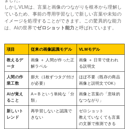
ました。
しかしVLMは、言葉と画像のつながりを根本から理解し
ているため、事前の専用学習なしで新しい言葉や未知の
イメージを処理することができます。この驚異的な能力
は、AIの世界で
ゼロショット能力
と呼ばれています。
項目
従来の画像認識モデル
VLMモデル
教えるデ
画像 ＋ 人間が作った正
画像 ＋ 日常で使われ
ータ
解ラベル
る説明文
人間の作
膨大（1枚ずつタグ付け
ほぼ不要（既存の商品
業工数
が必要）
画像と説明文でOK）
AIが覚え
A＝B という単純な「分
画像と言葉の「意味的
ること
類」
なつながり」
新しいト
再学習しないと認識で
ゼロショット
レンド
きない
教えていなくても言葉
の文脈で推測できる