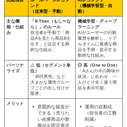
ンド
（機械学習型・自
（従来型・手動）
動）
主な機
「If-Then（もし〜な
機械学習・ディープ
能・仕組
ら）」のルール
ラーニング
み
担当者が手動で「商
AIがユーザーの行動
品Aを見たら商品Bを
履歴を解析し、リア
出す」と設定する静
ルタイムに最適な商
的な仕組み。
品を予測・提示する
動的な仕組み。
パーソナ
△ 低（セグメント単
◎ 高（One to One）
ライズ
位）
「Aさんの今の興味や
「30代男性」など、
状況」に合わせ、一
大まかな属性グルー
人ひとり全く違う商
プごとの出し分けが
品を表示可能。
限界。
メリット
意図的な販促が
運用の自動化
できる（売りた
（担当者の工数
い在庫商品や新
削減）
商品を固定表示