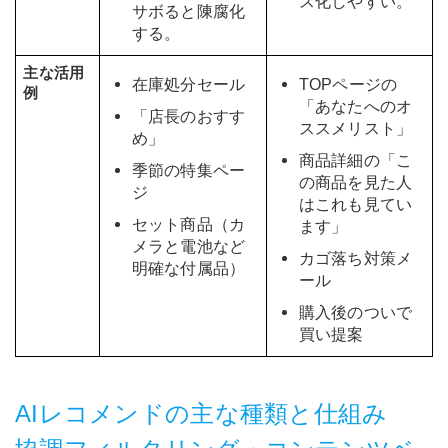
ス化しやすい。
サボると陳腐化
する。
主な活用
在庫処分セール
TOPページの
例
「あなたへのオ
「店長のおすす
ススメリスト」
め」
商品詳細の「こ
季節の特集ペー
の商品を見た人
ジ
はこれも見てい
セット商品（カ
ます」
メラと電池など
カゴ落ち対策メ
明確な付属品）
ール
購入後のついで
買い提案
AIレコメンドの主な種類と仕組み