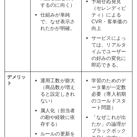
予期せぬ発見
するのに向く）
（セレンディピ
仕組みが単純
ティ）による
で、なぜ表示さ
CVR・客単価の
れたかが明確。
向上
サービスによっ
ては、リアルタ
イムでユーザー
の好みの変化に
即応できる。
デメリッ
運用工数が膨大
学習のためのデ
ト
（商品数が増え
ータ量が一定数
ると設定しきれ
必要（導入初期
ない）
のコールドスタ
ート問題）
属人化（担当者
の勘や経験に依
「なぜこれが出
存する）
たか」の論理が
ブラックボック
ルールの更新を