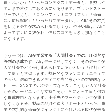
買われたか」といったコンテクストデータも、参照しや
すい形で蓄積しておく必要があります。ブランドストー
リーでさえも、「コンセプト：ミニマリズム」「価値
観：環境配慮」といった形でデータ化し、AIにその本質
を伝える努力が求められるでしょう。誇張や嘘は、AIに
よってすぐに見抜かれ、信頼スコアを大きく損なうこと
になります。
もう一つは、
AIが学習する「人間社会」での、圧倒的な
評判の形成
です。AIはデータだけでなく、そのデータが
人間社会でどう受け止められているかという「評判」や
「文脈」も学習します。熱狂的なファンコミュニティで
の会話、信頼できるメディアや専門家からの客観的なレ
ビュー、SNSでのポジティブな言及。こうした人間社会
からのオーガニックな支持こそが、AIにとって最も強力
な推薦理由となります。小手先のマーケティングが通用
しなくなる分、製品の品質や顧客サポートといった、事
業の本質的な価値がダイレクトに評価される時代が来る