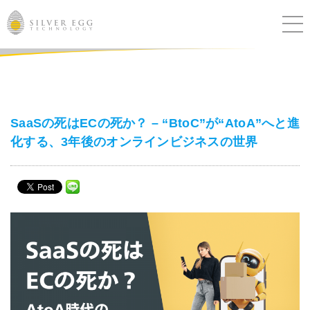
サービス
課題別ソリューション
SaaSの死はECの死か？ – “BtoC”が“AtoA”へと進
化する、3年後のオンラインビジネスの世界
導入事例
ブログ
セミナー
ニュース
IR