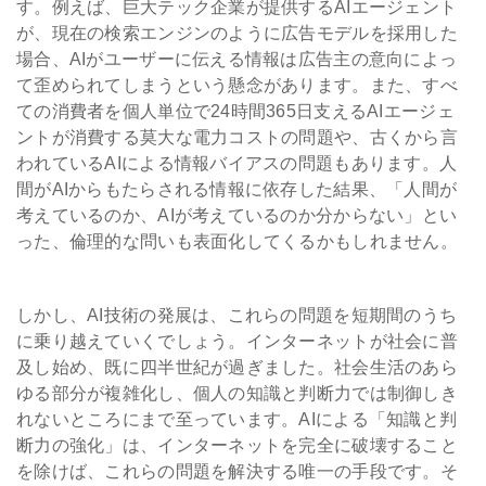
す。例えば、巨大テック企業が提供するAIエージェント
が、現在の検索エンジンのように広告モデルを採用した
場合、AIがユーザーに伝える情報は広告主の意向によっ
て歪められてしまうという懸念があります。また、すべ
ての消費者を個人単位で24時間365日支えるAIエージェ
ントが消費する莫大な電力コストの問題や、古くから言
われているAIによる情報バイアスの問題もあります。人
間がAIからもたらされる情報に依存した結果、「人間が
考えているのか、AIが考えているのか分からない」とい
った、倫理的な問いも表面化してくるかもしれません。
しかし、AI技術の発展は、これらの問題を短期間のうち
に乗り越えていくでしょう。インターネットが社会に普
及し始め、既に四半世紀が過ぎました。社会生活のあら
ゆる部分が複雑化し、個人の知識と判断力では制御しき
れないところにまで至っています。AIによる「知識と判
断力の強化」は、インターネットを完全に破壊すること
を除けば、これらの問題を解決する唯一の手段です。そ