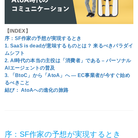
会社情報
採用
【INDEX】
序：SF作家の予想が実現するとき
1. SaaS is deadが意味するものとは？ 来るべきパラダイ
資料ダウンロード
ムシフト
2. AI時代の本当の主役は「消費者」である – パーソナル
お問い合わせ
AIエージェントの普及
3. 「BtoC」から「AtoA」へ ― EC事業者が今すぐ始め
るべきこと
結び： AtoAへの進化の旅路
序：SF作家の予想が実現するとき