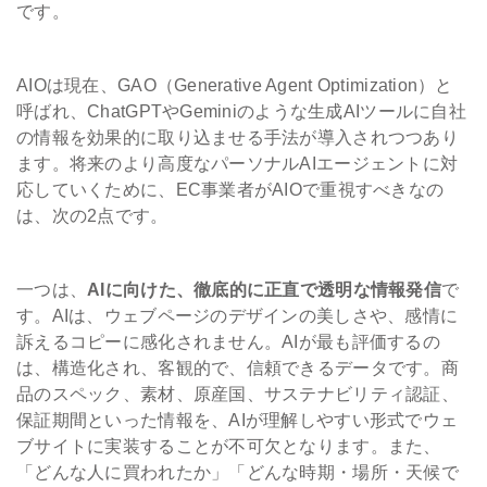
です。
AIOは現在、GAO（Generative Agent Optimization）と
呼ばれ、ChatGPTやGeminiのような生成AIツールに自社
の情報を効果的に取り込ませる手法が導入されつつあり
ます。将来のより高度なパーソナルAIエージェントに対
応していくために、EC事業者がAIOで重視すべきなの
は、次の2点です。
一つは、
AIに向けた、徹底的に正直で透明な情報発信
で
す。AIは、ウェブページのデザインの美しさや、感情に
訴えるコピーに感化されません。AIが最も評価するの
は、構造化され、客観的で、信頼できるデータです。商
品のスペック、素材、原産国、サステナビリティ認証、
保証期間といった情報を、AIが理解しやすい形式でウェ
ブサイトに実装することが不可欠となります。また、
「どんな人に買われたか」「どんな時期・場所・天候で