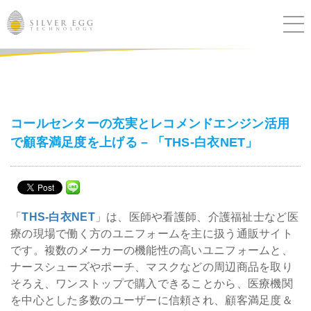
サービス
課題別ソリューション
コールセンターの充実とレコメンドエンジン活用
で顧客満足度を上げる – 「THS-白衣NET」
導入事例
ブログ
「
THS-白衣NET
」は、医師や看護師、介護福祉士など医
セミナー
療の現場で働く方のユニフォームを主に扱う通販サイト
です。複数のメーカーの機能性の高いユニフォームと、
ニュース
ナースシューズやポーチ、マスクなどの周辺商品を取り
そろえ、ワンストップで購入できることから、医療機関
を中心とした多数のユーザーに信頼され、顧客満足度＆
IR