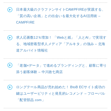
日本最大級のクラファンサイトCAMPFIREが実践する、
「質の高い企画」との出会いを最大化するAI活用術 –
CAMPFIRE
求人応募数12％増加！ 「Webと紙」「人とAI」で実現す
る、地域密着型求人メディア「アルキタ」の強み – 北海
道アルバイト情報社
「老舗×データ」で進めるブランディングと、顧客に寄り
添う顧客体験 – 中川政七商店
ロングテール商品が売れ始めた！ BtoB ECサイト成功の
鍵はユーザービリティと発見的レコメンド – フローバル
「配管部品.com」