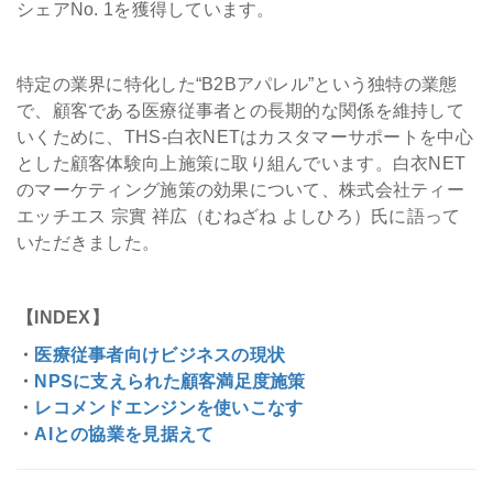
シェアNo. 1を獲得しています。
会社情報
特定の業界に特化した“B2Bアパレル”という独特の業態
採用
で、顧客である医療従事者との長期的な関係を維持して
いくために、THS-白衣NETはカスタマーサポートを中心
とした顧客体験向上施策に取り組んでいます。白衣NET
資料ダウンロード
のマーケティング施策の効果について、株式会社ティー
エッチエス 宗實 祥広（むねざね よしひろ）氏に語って
お問い合わせ
いただきました。
【INDEX】
・
医療従事者向けビジネスの現状
・
NPSに支えられた顧客満足度施策
・
レコメンドエンジンを使いこなす
・
AIとの協業を見据えて