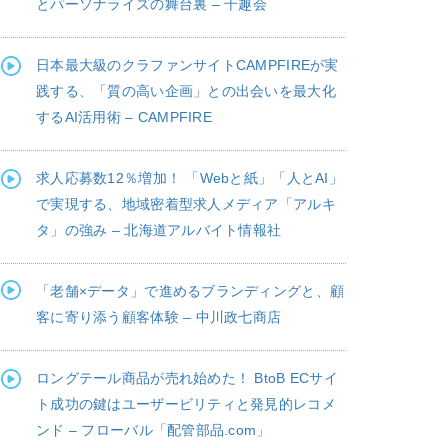
とパーソナライズの舞台裏 – 千趣会
日本最大級のクラファンサイトCAMPFIREが実
践する、「質の高い企画」との出会いを最大化
するAI活用術 – CAMPFIRE
求人応募数12％増加！ 「Webと紙」「人とAI」
で実現する、地域密着型求人メディア「アルキ
タ」の強み – 北海道アルバイト情報社
「老舗×データ」で進めるブランディングと、顧
客に寄り添う顧客体験 – 中川政七商店
ロングテール商品が売れ始めた！ BtoB ECサイ
ト成功の鍵はユーザービリティと発見的レコメ
ンド – フローバル「配管部品.com」